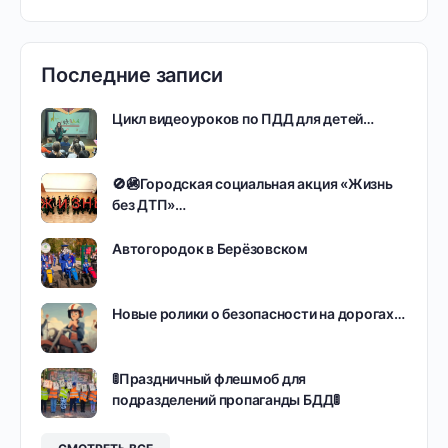
Последние записи
Цикл видеоуроков по ПДД для детей…
🚫🚳Городская социальная акция «Жизнь
без ДТП»…
Автогородок в Берёзовском
Новые ролики о безопасности на дорогах…
🚦Праздничный флешмоб для
подразделений пропаганды БДД🚦