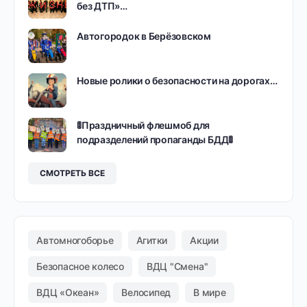
без ДТП»…
Автогородок в Берёзовском
Новые ролики о безопасности на дорогах…
🚦Праздничный флешмоб для
подразделений пропаганды БДД🚦
СМОТРЕТЬ ВСЕ
Автомногоборье
Агитки
Акции
Безопасное колесо
ВДЦ "Смена"
ВДЦ «Океан»
Велосипед
В мире