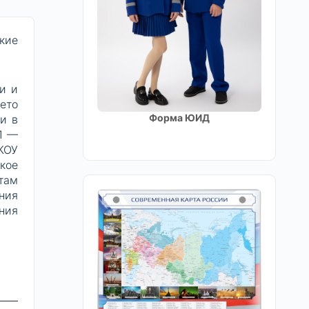
кие
и и
ето
Форма ЮИД
и в
1 —
КОУ
кое
там
ния
ния