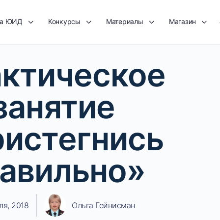
та ЮИД
Конкурсы
Материалы
Магазин
ктическое
занятие
истегнись
авильно»
ля, 2018
Ольга Гейнисман