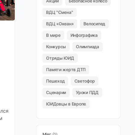
Акции
Безопасное колесо
ВДЦ "Смена"
ВДЦ «Океан»
Велосипед
В мире
Инфографика
Конкурсы
Олимпиада
Отряды ЮИД
Памяти жертв ДТП
Пешеход
Светофор
Сценарии
Уроки ПДД
ЮИДовцы в Европе
лся
м
Misc
1