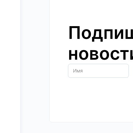
Подпиш
новост