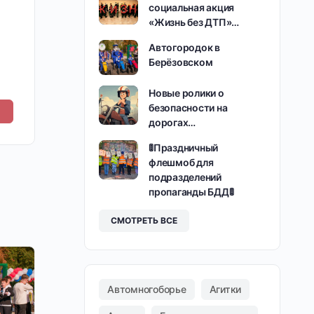
социальная акция
«Жизнь без ДТП»…
Автогородок в
Берёзовском
Новые ролики о
безопасности на
дорогах…
🚦Праздничный
флешмоб для
подразделений
пропаганды БДД🚦
СМОТРЕТЬ ВСЕ
Автомногоборье
Агитки