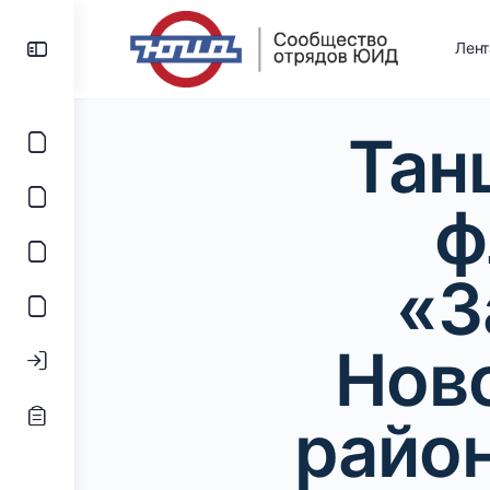
Лен
Тан
ф
«З
Нов
райо