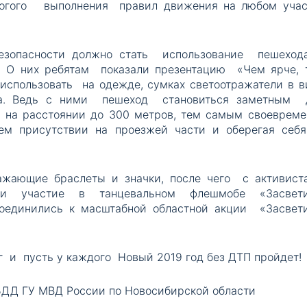
строгого выполнения правил движения на любом учас
езопасности должно стать использование пешеход
. О них ребятам показали презентацию «Чем ярче, 
использовать на одежде, сумках светоотражатели в в
ета. Ведь с ними пешеход становиться заметным 
к на расстоянии до 300 метров, тем самым своевреме
ем присутствии на проезжей части и оберегая себя
ажающие браслеты и значки, после чего с активист
и участие в танцевальном флешмобе «Засвети
оединились к масштабной областной акции «Засвети
 и пусть у каждого Новый 2019 год без ДТП пройдет!
БДД ГУ МВД России по Новосибирской области