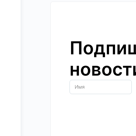
Подпиш
новост