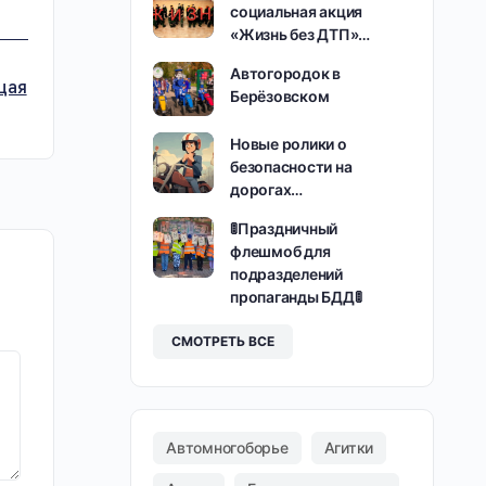
социальная акция
«Жизнь без ДТП»…
Автогородок в
щая
Берёзовском
Новые ролики о
безопасности на
дорогах…
🚦Праздничный
флешмоб для
подразделений
пропаганды БДД🚦
СМОТРЕТЬ ВСЕ
Автомногоборье
Агитки