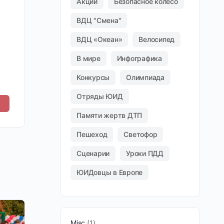
Акции
Безопасное колесо
ВДЦ "Смена"
ВДЦ «Океан»
Велосипед
В мире
Инфографика
Конкурсы
Олимпиада
Отряды ЮИД
Памяти жертв ДТП
Пешеход
Светофор
Сценарии
Уроки ПДД
ЮИДовцы в Европе
Misc
1