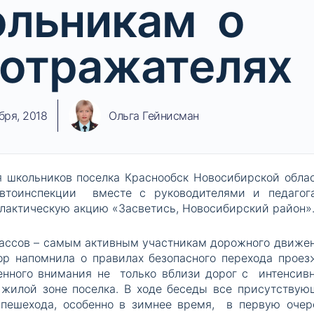
льникам о
отражателях
бря, 2018
Ольга Гейнисман
 школьников поселка Краснообск Новосибирской обла
автоинспекции вместе с руководителями и педагог
лактическую акцию «Засветись, Новосибирский район»
лассов – самым активным участникам дорожного движен
ор напомнила о правилах безопасного перехода проез
енного внимания не только вблизи дорог с интенсив
 жилой зоне поселка. В ходе беседы все присутствую
ь пешехода, особенно в зимнее время, в первую очер