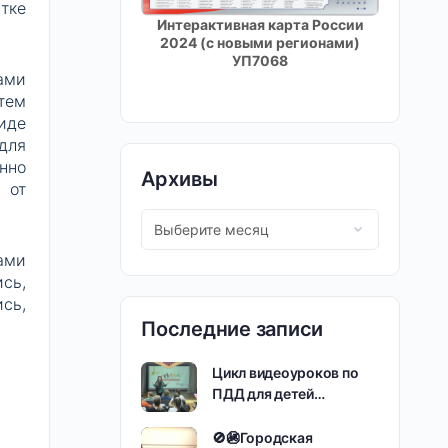
тке
Интерактивная карта России
2024 (с новыми регионами)
УП7068
ами
тем
иде
для
нно
Архивы
 от
ами
сь,
сь,
Последние записи
Цикл видеоуроков по
ПДД для детей…
🚫🚳Городская