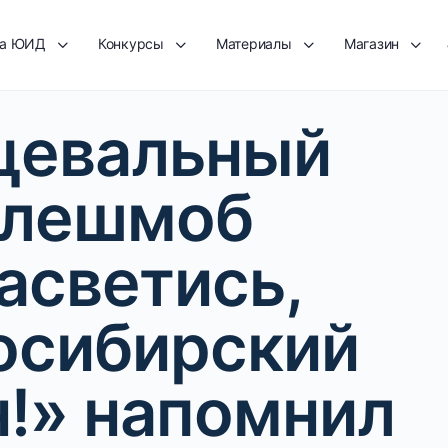
та ЮИД
Конкурсы
Материалы
Магазин
цевальный
лешмоб
асветись,
осибирский
н!» напомнил