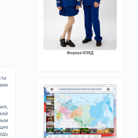
Форма ЮИД
сти
ами
.
ия,
жей
ным
щие
едь