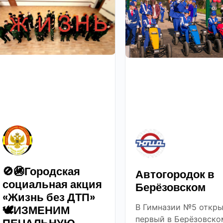
🚫🚳Городская
Автогородок в
социальная акция
Берёзовском
«Жизнь без ДТП»
В Гимназии №5 откры
🕊ИЗМЕНИМ
первый в Берёзовско