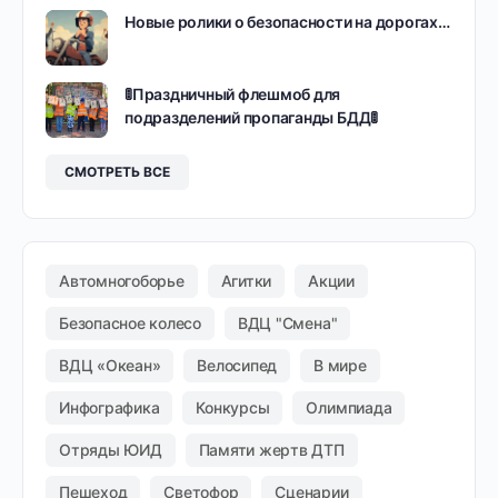
Новые ролики о безопасности на дорогах…
🚦Праздничный флешмоб для
подразделений пропаганды БДД🚦
СМОТРЕТЬ ВСЕ
Автомногоборье
Агитки
Акции
Безопасное колесо
ВДЦ "Смена"
ВДЦ «Океан»
Велосипед
В мире
Инфографика
Конкурсы
Олимпиада
Отряды ЮИД
Памяти жертв ДТП
Пешеход
Светофор
Сценарии