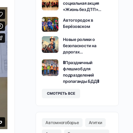
социальная акция
«Жизнь без ДТП»…
Автогородок в
Берёзовском
Новые ролики о
безопасности на
дорогах…
🚦Праздничный
флешмоб для
подразделений
пропаганды БДД🚦
СМОТРЕТЬ ВСЕ
Автомногоборье
Агитки