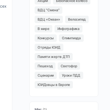
Акции
Безопасное колесо
сех
ВДЦ "Смена"
ВДЦ «Океан»
Велосипед
В мире
Инфографика
Конкурсы
Олимпиада
Отряды ЮИД
Памяти жертв ДТП
Пешеход
Светофор
Сценарии
Уроки ПДД
ЮИДовцы в Европе
Misc
1