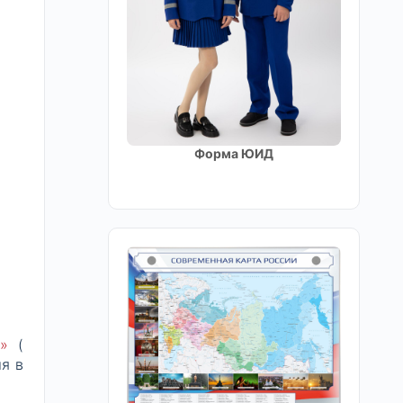
Форма ЮИД
»
(
я в