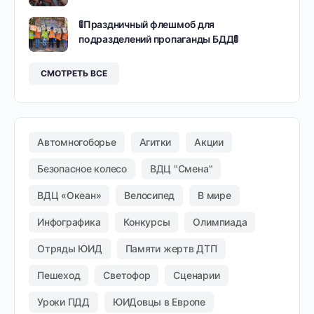
🚦Праздничный флешмоб для
подразделений пропаганды БДД🚦
СМОТРЕТЬ ВСЕ
Автомногоборье
Агитки
Акции
Безопасное колесо
ВДЦ "Смена"
ВДЦ «Океан»
Велосипед
В мире
Инфографика
Конкурсы
Олимпиада
Отряды ЮИД
Памяти жертв ДТП
Пешеход
Светофор
Сценарии
Уроки ПДД
ЮИДовцы в Европе