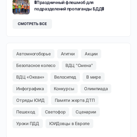
🚦Праздничный флешмоб для
подразделений пропаганды БДД🚦
СМОТРЕТЬ ВСЕ
Автомногоборье
Агитки
Акции
Безопасное колесо
ВДЦ "Смена"
ВДЦ «Океан»
Велосипед
В мире
Инфографика
Конкурсы
Олимпиада
Отряды ЮИД
Памяти жертв ДТП
Пешеход
Светофор
Сценарии
Уроки ПДД
ЮИДовцы в Европе