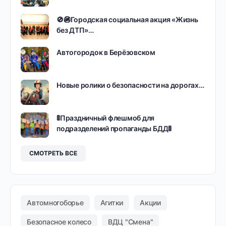
🚫🚳Городская социальная акция «Жизнь
без ДТП»…
Автогородок в Берёзовском
Новые ролики о безопасности на дорогах…
🚦Праздничный флешмоб для
подразделений пропаганды БДД🚦
СМОТРЕТЬ ВСЕ
Автомногоборье
Агитки
Акции
Безопасное колесо
ВДЦ "Смена"