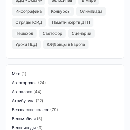
ВДЦ «Океан»
Велосипед
В мире
Инфографика
Конкурсы
Олимпиада
Отряды ЮИД
Памяти жертв ДТП
Пешеход
Светофор
Сценарии
Уроки ПДД
ЮИДовцы в Европе
Misc
1
Автогородок
24
Автокласс
44
Атрибутика
22
Безопасное колесо
79
Веломобили
5
Велосипеды
3