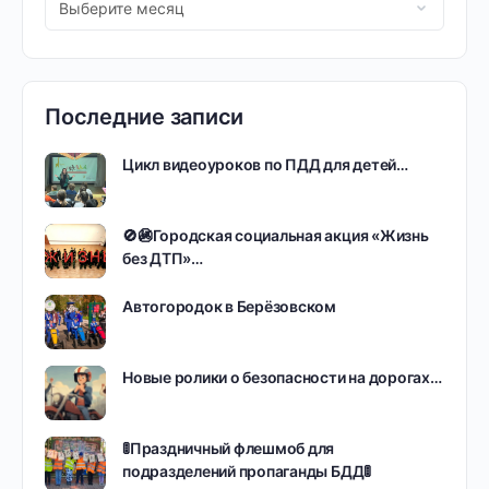
Последние записи
Цикл видеоуроков по ПДД для детей…
🚫🚳Городская социальная акция «Жизнь
без ДТП»…
Автогородок в Берёзовском
Новые ролики о безопасности на дорогах…
🚦Праздничный флешмоб для
подразделений пропаганды БДД🚦