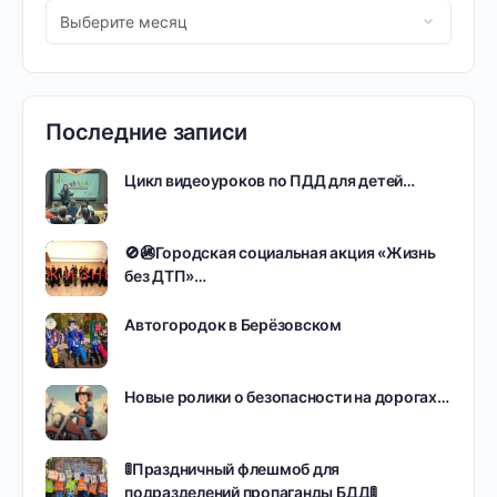
Последние записи
Цикл видеоуроков по ПДД для детей…
🚫🚳Городская социальная акция «Жизнь
без ДТП»…
Автогородок в Берёзовском
Новые ролики о безопасности на дорогах…
🚦Праздничный флешмоб для
подразделений пропаганды БДД🚦