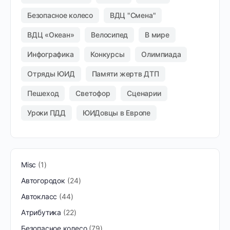
Безопасное колесо
ВДЦ "Смена"
ВДЦ «Океан»
Велосипед
В мире
Инфографика
Конкурсы
Олимпиада
Отряды ЮИД
Памяти жертв ДТП
Пешеход
Светофор
Сценарии
Уроки ПДД
ЮИДовцы в Европе
Misc
1
Автогородок
24
Автокласс
44
Атрибутика
22
Безопасное колесо
79