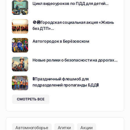
Цикл видеоуроков по ПДД для детей…
🚫🚳Городская социальная акция «Жизнь
без ДТП»…
Автогородок в Берёзовском
Новые ролики о безопасности на дорогах…
🚦Праздничный флешмоб для
подразделений пропаганды БДД🚦
СМОТРЕТЬ ВСЕ
Автомногоборье
Агитки
Акции