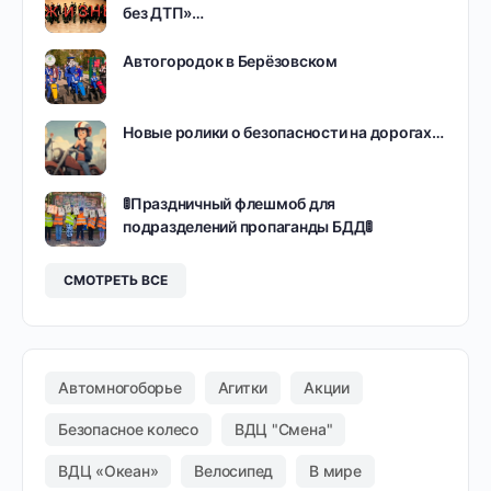
без ДТП»…
Автогородок в Берёзовском
Новые ролики о безопасности на дорогах…
🚦Праздничный флешмоб для
подразделений пропаганды БДД🚦
СМОТРЕТЬ ВСЕ
Автомногоборье
Агитки
Акции
Безопасное колесо
ВДЦ "Смена"
ВДЦ «Океан»
Велосипед
В мире