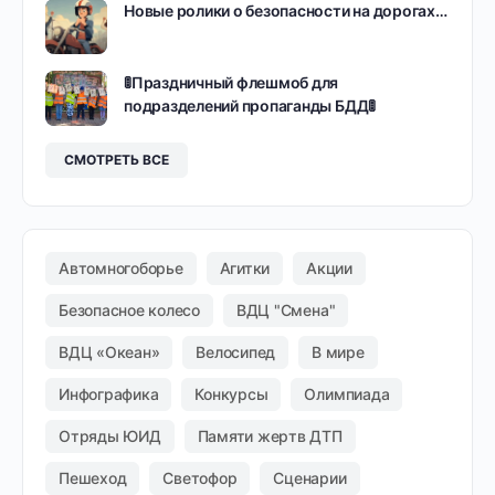
Новые ролики о безопасности на дорогах…
🚦Праздничный флешмоб для
подразделений пропаганды БДД🚦
СМОТРЕТЬ ВСЕ
Автомногоборье
Агитки
Акции
Безопасное колесо
ВДЦ "Смена"
ВДЦ «Океан»
Велосипед
В мире
Инфографика
Конкурсы
Олимпиада
Отряды ЮИД
Памяти жертв ДТП
Пешеход
Светофор
Сценарии