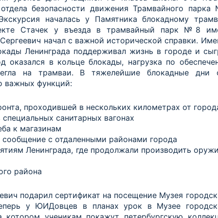
 отдела безопасности движения Трамвайного парка
Экскурсия началась у Памятника блокадному трамв
пекте Стачек у въезда в трамвайный парк №8 им
 Сергеевич начал с важной исторической справки. Име
окады Ленинграда поддерживал жизнь в городе и сыг
д оказался в кольце блокады, нагрузка по обеспече
егла на трамваи. В тяжелейшие блокадные дни 
о важных функций:
ронта, проходившей в нескольких километрах от город
в специальных санитарных вагонах
еба к магазинам
 сообщение с отдаленными районами города
иятиям Ленинграда, где продолжали производить оружи
ого района
еевич подарил сертификат на посещение Музея городск
Теперь у ЮИДовцев в планах урок в Музее городск
на котором ученикам покажут петербургскую коллек