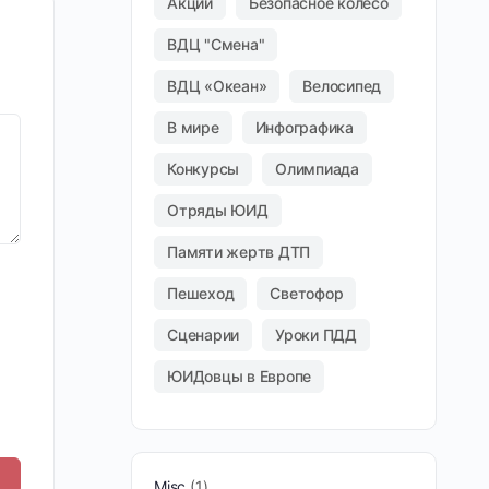
Акции
Безопасное колесо
ВДЦ "Смена"
ВДЦ «Океан»
Велосипед
В мире
Инфографика
Конкурсы
Олимпиада
Отряды ЮИД
Памяти жертв ДТП
Пешеход
Светофор
Сценарии
Уроки ПДД
ЮИДовцы в Европе
Misc
1