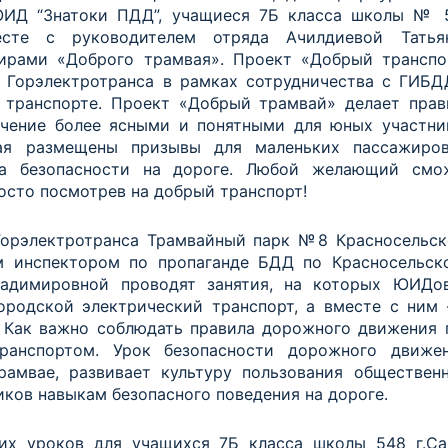
 ЮИД “Знатоки ПДД”, учащиеся 7Б класса школы № 
есте с руководителем отряда Ачилдиевой Татья
ирами «Доброго трамвая». Проект «Добрый транспо
 Горэлектротранса в рамках сотрудничества с ГИБД
 транспорте. Проект «Добрый трамвай» делает прав
чение более ясными и понятными для юных участни
я размещены призывы для маленьких пассажиро
ла безопасности на дороге. Любой желающий смо
росто посмотрев на добрый транспорт!
Горэлектротранса Трамвайный парк №8 Красносельск
м инспектором по пропаганде БДД по Красносельск
адимировной проводят занятия, на которых ЮИДо
ородской электрический транспорт, а вместе с ним 
 Как важно соблюдать правила дорожного движения 
ранспортом. Урок безопасности дорожного движен
амвае, развивает культуру пользования обществен
иков навыкам безопасного поведения на дороге.
ких уроков
для учащихся 7Б класса школы 548 г.Са