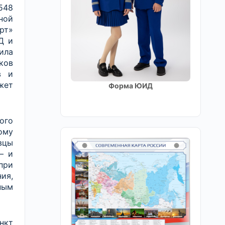
548
ной
рт»
Д и
ила
ков
в и
жет
Форма ЮИД
ого
ому
вцы
– и
при
ия,
ным
нкт