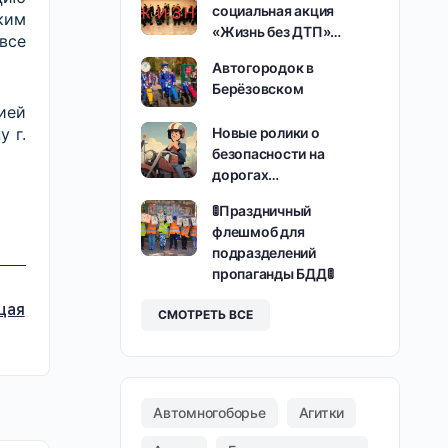
социальная акция
ким
«Жизнь без ДТП»…
все
Автогородок в
Берёзовском
ией
Новые ролики о
 г.
безопасности на
дорогах…
🚦Праздничный
флешмоб для
подразделений
пропаганды БДД🚦
щая
СМОТРЕТЬ ВСЕ
Автомногоборье
Агитки