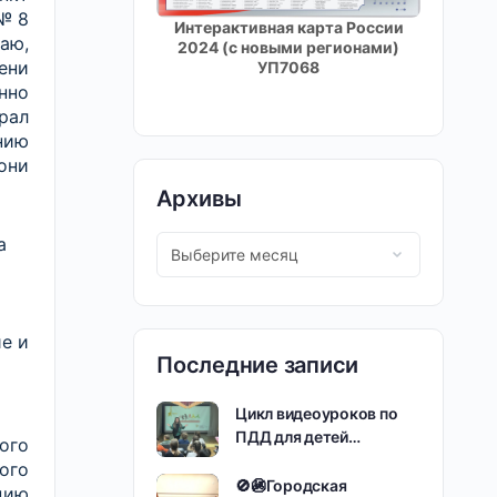
 №8
Интерактивная карта России
аю,
2024 (с новыми регионами)
ени
УП7068
нно
рал
нию
они
Архивы
а
е и
Последние записи
Цикл видеоуроков по
ПДД для детей…
ого
ого
🚫🚳Городская
цию