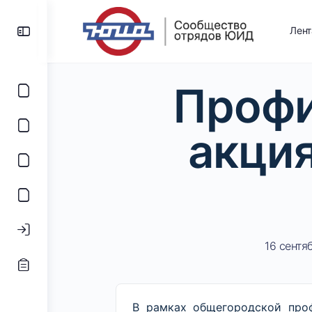
Лен
Профи
акци
16 сентя
В рамках общегородской про