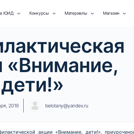
та ЮИД
Конкурсы
Материалы
Магазин
лактическая
я «Внимание,
дети!»
бря, 2019
belotany@yandex.ru
филактической акции «
Внимание
,
дети
!», приурочено