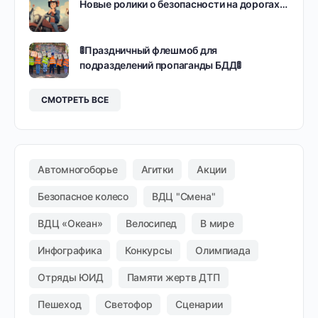
Новые ролики о безопасности на дорогах…
🚦Праздничный флешмоб для
подразделений пропаганды БДД🚦
СМОТРЕТЬ ВСЕ
Автомногоборье
Агитки
Акции
Безопасное колесо
ВДЦ "Смена"
ВДЦ «Океан»
Велосипед
В мире
Инфографика
Конкурсы
Олимпиада
Отряды ЮИД
Памяти жертв ДТП
Пешеход
Светофор
Сценарии