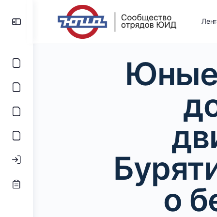
Лен
Юные
д
дв
Бурят
о б