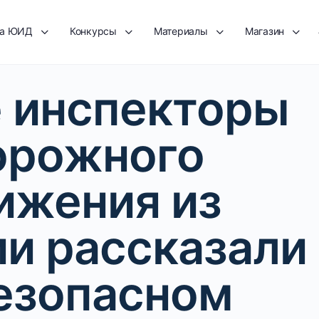
та ЮИД
Конкурсы
Материалы
Магазин
 инспекторы
орожного
ижения из
ии рассказали
езопасном