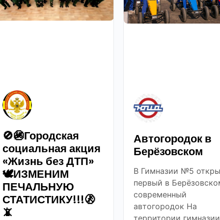
🚫🚳Городская
Автогородок в
социальная акция
Берёзовском
«Жизнь без ДТП»
В Гимназии №5 откры
🕊ИЗМЕНИМ
первый в Берёзовско
ПЕЧАЛЬНУЮ
современный
СТАТИСТИКУ!!!🚷
автогородок На
📵
территории гимназии