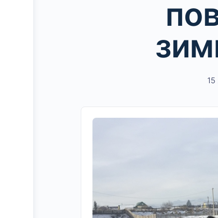
пов
зим
15