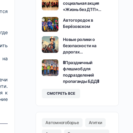
социальная акция
«Жизнь без ДТП»…
тся
Автогородок в
Берёзовском
где
Новые ролики о
ить
безопасности на
дорогах…
 на
🚦Праздничный
флешмоб для
подразделений
ечи
пропаганды БДД🚦
ти.
я к
СМОТРЕТЬ ВСЕ
ние
Автомногоборье
Агитки