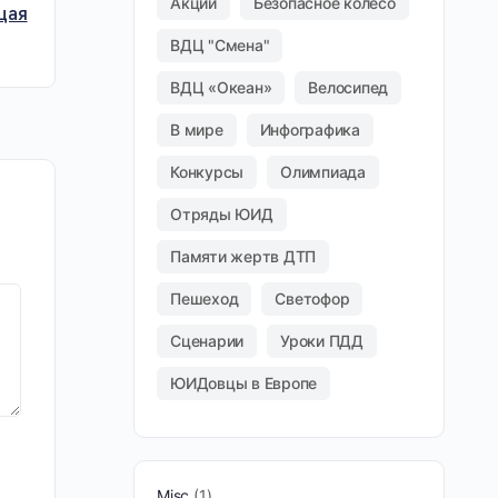
Акции
Безопасное колесо
щая
ВДЦ "Смена"
ВДЦ «Океан»
Велосипед
В мире
Инфографика
Конкурсы
Олимпиада
Отряды ЮИД
Памяти жертв ДТП
Пешеход
Светофор
Сценарии
Уроки ПДД
ЮИДовцы в Европе
Misc
1