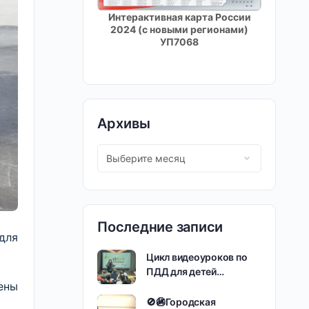
Интерактивная карта России
2024 (с новыми регионами)
УП7068
Архивы
Последние записи
для
Цикл видеоуроков по
ПДД для детей…
ены
🚫🚳Городская