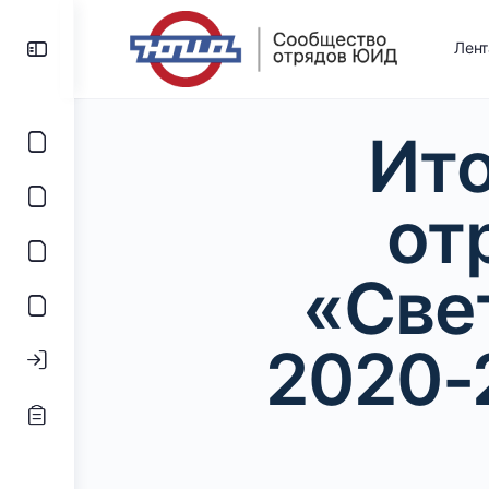
Лен
Ито
от
«Све
2020-