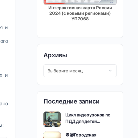
Интерактивная карта России
2024 (с новыми регионами)
УП7068
я и
ого
Архивы
х и
Последние записи
ано
Цикл видеоуроков по
ПДД для детей…
и:
🚫🚳Городская