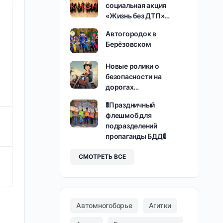
социальная акция
«Жизнь без ДТП»…
Автогородок в
Берёзовском
Новые ролики о
безопасности на
дорогах…
🚦Праздничный
флешмоб для
подразделений
пропаганды БДД🚦
СМОТРЕТЬ ВСЕ
Автомногоборье
Агитки