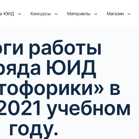
та ЮИД
Конкурсы
Материалы
Магазин
ги работы
ряда ЮИД
тофорики» в
2021 учебном
году.