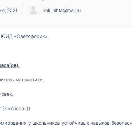
ня, 2021
kali_nihta@mail.ru
 ЮИД «Светофорик».
аса(ов).
читель математики.
ловек.
(7 класс(ы)).
рмирования у школьников устойчивых навыков безопасн