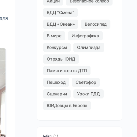
Акции
Безопасное колесо
ВДЦ "Смена"
для
ВДЦ «Океан»
Велосипед
В мире
Инфографика
Конкурсы
Олимпиада
Отряды ЮИД
Памяти жертв ДТП
Пешеход
Светофор
Сценарии
Уроки ПДД
ЮИДовцы в Европе
Misc
1