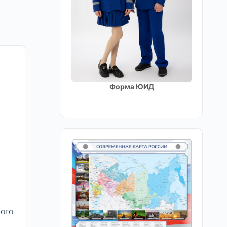
Форма ЮИД
ого