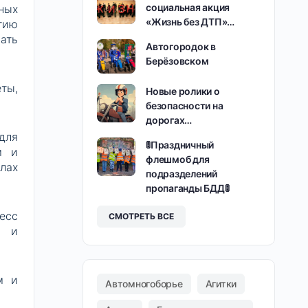
социальная акция
ных
«Жизнь без ДТП»…
тию
ать
Автогородок в
Берёзовском
ты,
Новые ролики о
безопасности на
дорогах…
для
🚦Праздничный
м и
флешмоб для
лах
подразделений
пропаганды БДД🚦
есс
СМОТРЕТЬ ВСЕ
и и
м и
Автомногоборье
Агитки