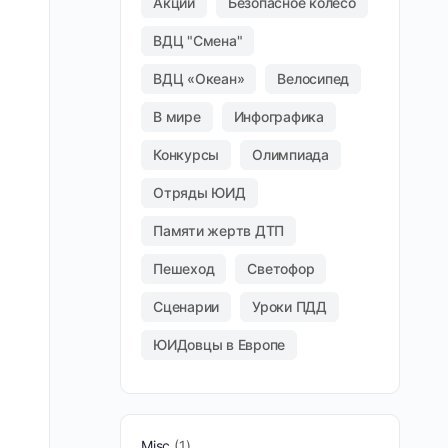
Акции
Безопасное колесо
ВДЦ "Смена"
ВДЦ «Океан»
Велосипед
В мире
Инфографика
Конкурсы
Олимпиада
Отряды ЮИД
Памяти жертв ДТП
Пешеход
Светофор
Сценарии
Уроки ПДД
ЮИДовцы в Европе
Misc
1