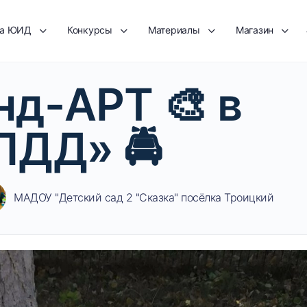
та ЮИД
Конкурсы
Материалы
Магазин
нд-АРТ 🎨 в
ПДД» 🚔
МАДОУ "Детский сад 2 "Сказка" посёлка Троицкий