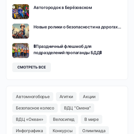
Автогородок в Берёзовском
Новые ролики о безопасности на дорогах…
🚦Праздничный флешмоб для
подразделений пропаганды БДД🚦
СМОТРЕТЬ ВСЕ
Автомногоборье
Агитки
Акции
Безопасное колесо
ВДЦ "Смена"
ВДЦ «Океан»
Велосипед
В мире
Инфографика
Конкурсы
Олимпиада